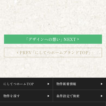
「デザインへの想い」 NEXT
chevron_right
PREV 「にしてつホームブランドTOP」
chevron_left
にしてつホームTOP
物件新着情報
物件を探す
条件設定で検索