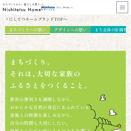
にしてつホームブランドTOPへ
chevron_left
まちづくりへの想い
デザインへの想い
まち全体の計画性
まちづくり。
それは、大切な家族の
ふるさとをつくること。
都市の便利さを満喫しながら、
おおらかな自然が身近にあふれている。
家族との時間を楽しみながら、
自分の時間も大切にしたい。
家族みんなでお気に入りのまちを選び、