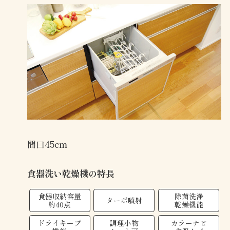
間口45cm
食器洗い乾燥機の特長
食器収納容量
除菌洗浄
ターボ噴射
約40点
乾燥機能
ドライキープ
調理小物
カラーナビ