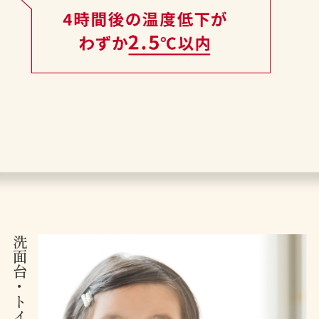
洗面台
・
トイレ