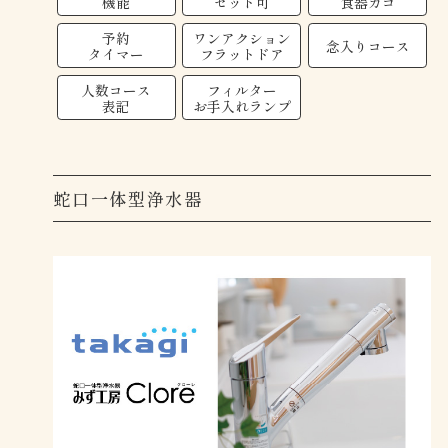
機能
セット可
食器カゴ
予約
ワンアクション
念入りコース
タイマー
フラットドア
人数コース
フィルター
表記
お手入れランプ
蛇口一体型浄水器