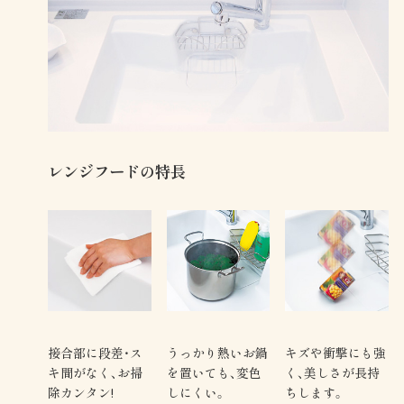
レンジフードの特長
接合部に段差・ス
うっかり熱いお鍋
キズや衝撃にも強
キ間がなく、お掃
を置いても、変色
く、美しさが長持
除カンタン!
しにくい。
ちします。