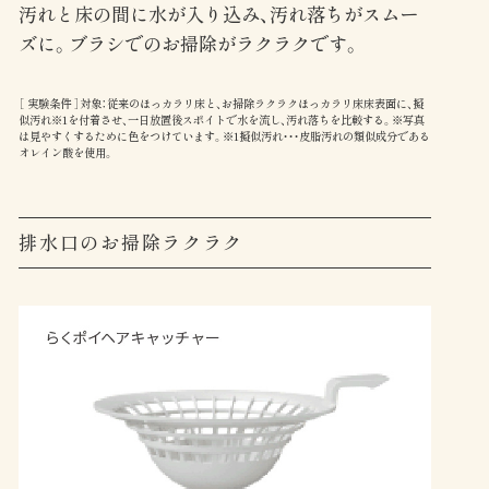
汚れと床の間に水が入り込み、汚れ落ちがスムー
ズに。ブラシでのお掃除がラクラクです。
［ 実験条件 ］対象：従来のほっカラリ床と、お掃除ラクラクほっカラリ床床表面に、擬
似汚れ※1を付着させ、一日放置後スポイトで水を流し、汚れ落ちを比較する。※写真
は見やすくするために色をつけています。※1擬似汚れ・・・皮脂汚れの類似成分である
オレイン酸を使用。
排水口のお掃除ラクラク