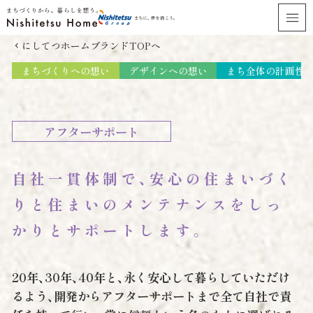
にしてつホームブランドTOPへ
chevron_left
まちづくりへの想い
デザインへの想い
まち全体の計画性
アフターサポート
自社一貫体制で、安心の住まいづく
りと
住まいのメンテナンスをしっ
かりとサポートします。
20年、30年、40年と、永く安心して暮らしていただけ
るよう、開発からアフターサポートまで全て自社で責