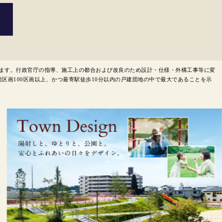
ります。行政官庁の指導、施工上の都合および改良のため設計・仕様・外構工事等に変
総区画100区画以上、かつ最寄駅徒歩10分以内の戸建団地の中で最大であることを示