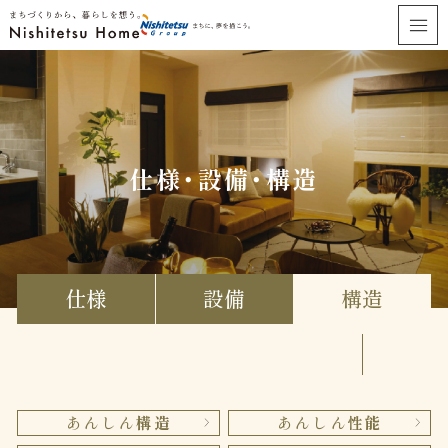
仕様・設備・構造
仕様
設備
構造
あんしん
構造
あんしん
性能