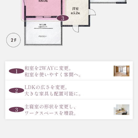
3
和室を2WAYに変更。
1
和室を使いやすく客間へ。
LDKの広さを変更。
2
大きな家具も配置可能に。
主寝室の形状を変更し、
3
ワークスペースを増設。