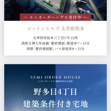
― セミオーダーハウス受付中 ―
コットンヒルズ 太宰府坂本
太宰府市坂本三丁目175-22外
西鉄天神大牟田線「都府楼前」駅徒歩7～11分
西鉄「都府楼前駅」バス停徒歩8～11分