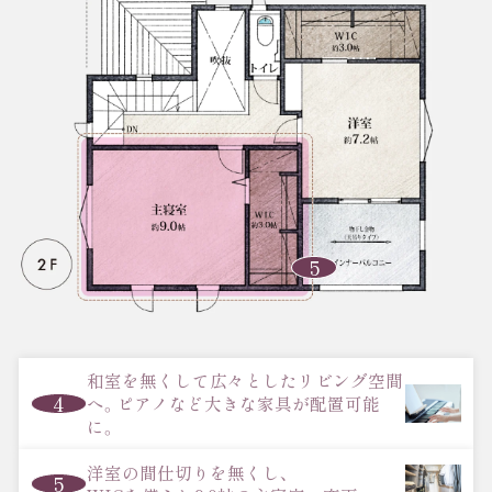
5
和室を無くして広々としたリビング空間
4
へ。ピアノなど大きな家具が配置可能
に。
洋室の間仕切りを無くし、
5