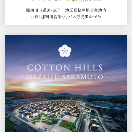
那珂川市道善・恵子土地区画整理地事業地内
西鉄「那珂川営業所」バス停徒歩4～6分