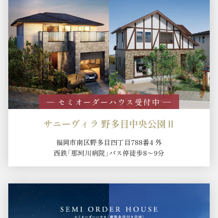
― セミオーダーハウス受付中 ―
サニーヴィラ 野多目中央公園Ⅱ
福岡市南区野多目四丁目788番4 外
西鉄「那珂川病院」バス停徒歩8～9分