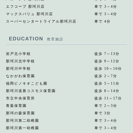
エフコープ 那珂川店
車で 3～4分
マックスバリュ 那珂川店
車で 3～4分
スーパーセンタートライアル那珂川店
車で 4分
EDUCATION
教育施設
岩戸北小学校
徒歩 7～13分
那珂川北中学校
徒歩 9～12分
那珂川中学校
徒歩 10～16分
なかがわ保育園
徒歩 2～7分
福岡ピノキオこども園
徒歩 5～11分
那珂川道善コスモス保育園
徒歩 8～14分
市立中央保育所
徒歩 11～17分
青葉保育園
車で 2～3分
那珂の森保育園
車で 3分
那珂川第二幼稚園
車で 3～4分
那珂川第一幼稚園
車で 3～4分