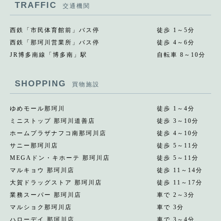
TRAFFIC
交通機関
西鉄「市民体育館前」バス停
徒歩 1～5分
西鉄「那珂川営業所」バス停
徒歩 4～6分
JR博多南線「博多南」駅
自転車 8～10分
SHOPPING
買物施設
ゆめモール那珂川
徒歩 1～4分
ミニストップ 那珂川道善店
徒歩 3～10分
ホームプラザナフコ南那珂川店
徒歩 4～10分
サニー那珂川店
徒歩 5～11分
MEGAドン・キホーテ 那珂川店
徒歩 5～11分
マルキョウ 那珂川店
徒歩 11～14分
大賀ドラッグストア 那珂川店
徒歩 11～17分
業務スーパー 那珂川店
車で 2～3分
マルショク那珂川店
車で 3分
ハローデイ 那珂川店
車で 3～4分