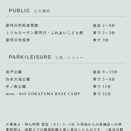
PUBLIC
公共機関
那珂川市民体育館
徒歩 2～6分
ミリカローデン那珂川・ふれあいこども館
車で 2～3分
那珂川市役所
車で 3分
PARK/LEISURE
公園・レジャー
岩戸公園
徒歩 9～15分
白水大池公園
車で 5～6分
中ノ島公園
車で 11分
mont・bell GOKAYAMA BASE CAMP
車で 22分
※乗換え・待ち時間 想定（※1）3～5分 ※現地からの各施設への所
要時間は、地図上での概測距離を基に算出したものです。（徒歩分数