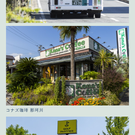
コナズ珈琲 那珂川