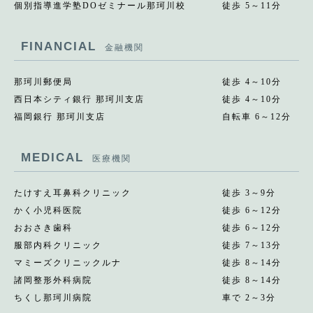
個別指導進学塾DOゼミナール那珂川校
徒歩 5～11分
FINANCIAL
金融機関
那珂川郵便局
徒歩 4～10分
西日本シティ銀行 那珂川支店
徒歩 4～10分
福岡銀行 那珂川支店
自転車 6～12分
MEDICAL
医療機関
たけすえ耳鼻科クリニック
徒歩 3～9分
かく小児科医院
徒歩 6～12分
おおさき歯科
徒歩 6～12分
服部内科クリニック
徒歩 7～13分
マミーズクリニックルナ
徒歩 8～14分
諸岡整形外科病院
徒歩 8～14分
ちくし那珂川病院
車で 2～3分