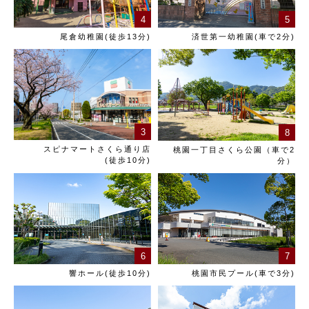
4
5
尾倉幼稚園(徒歩13分)
済世第一幼稚園(車で2分)
3
8
スピナマートさくら通り店
桃園一丁目さくら公園（車で2
(徒歩10分)
分）
7
6
桃園市民プール(車で3分)
響ホール(徒歩10分)