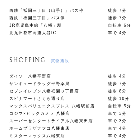
西鉄「祇園三丁目（山手）」バス停
徒歩 7分
西鉄「祇園三丁目」バス停
徒歩 7分
JR鹿児島本線「八幡」駅
自転車 6分
北九州都市高速大谷IC
車で 4分
SHOPPING
買物施設
ダイソー八幡平野店
徒歩 4分
サンキュードラッグ平野薬局
徒歩 7分
セブンイレブン八幡祇園３丁目店
徒歩 8分
スピナマートさくら通り店
徒歩 10分
マックスバリュエクスプレス 八幡駅前店
自転車 5分
コジマ×ビックカメラ 八幡店
車で 3分
スーパーセンタートライアル八幡東田店
車で 3分
ホームプラザナフコ八幡東店
車で 4分
ミスターマックス八幡東店
車で 4分