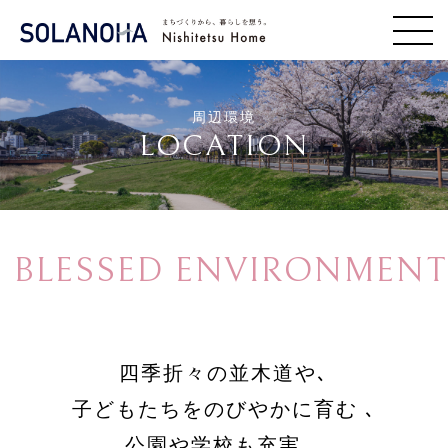
周辺環境
LOCATION
BLESSED ENVIRONMENT
四季折々の並木道や､
子どもたちをのびやかに育む ､
公園や学校も充実。