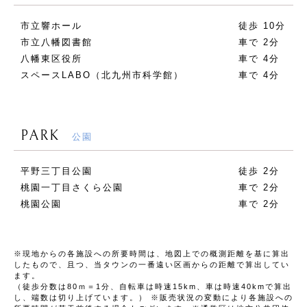
市立響ホール
徒歩 10分
市立八幡図書館
車で 2分
八幡東区役所
車で 4分
スペースLABO（北九州市科学館）
車で 4分
PARK
公園
平野三丁目公園
徒歩 2分
桃園一丁目さくら公園
車で 2分
桃園公園
車で 2分
※現地からの各施設への所要時間は、地図上での概測距離を基に算出
したもので、且つ、当タウンの一番遠い区画からの距離で算出してい
ます。
（徒歩分数は80ｍ＝1分、自転車は時速15km、車は時速40kmで算出
し、端数は切り上げています。） ※販売状況の変動により各施設への