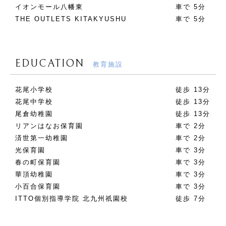
イオンモール八幡東
車で 5分
THE OUTLETS KITAKYUSHU
車で 5分
EDUCATION
教育施設
花尾小学校
徒歩 13分
花尾中学校
徒歩 13分
尾倉幼稚園
徒歩 13分
リアンはなお保育園
車で 2分
済世第一幼稚園
車で 2分
光保育園
車で 3分
春の町保育園
車で 3分
華頂幼稚園
車で 3分
小百合保育園
車で 3分
ITTO個別指導学院 北九州祇園校
徒歩 7分